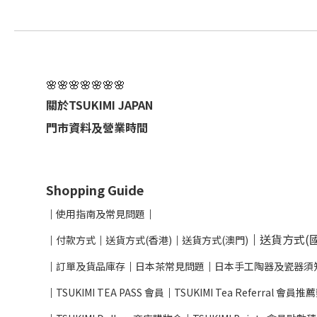
🌸🌸🌸🌸🌸🌸🌸
關於TSUKIMI JAPAN
門市資料及營業時間
Shopping Guide
│
使用指南及
常見問題
│
│
送貨方式(國
│
付款方式
│
送貨方式(香港)
│
送貨方式(澳門)
│
訂單及貨品庫存
│
日本茶常見問題
│
日本手工陶器及瓷器須
│
TSUKIMI TEA PASS 會員
│
TSUKIMI Tea Referral 會員