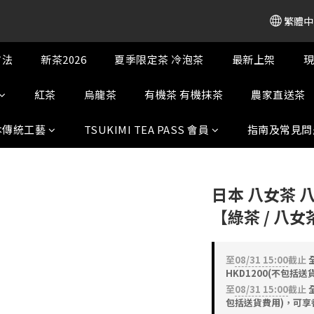
繁體中
方法
新茶2026
夏季限定茶 冷泡茶
最新上架
現
紅茶
烏龍茶
有機茶 有機抹茶
農家直送茶
本傳統工藝
TSUKIMI TEA PASS 會員
指南及常見問
日本 八女茶
【綠茶 / 八
至
08/31 15:00
截止
HKD1200(不包括
至
08/31 15:00
截止
全
包括送貨費用)，可享