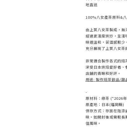
地直送
100%八女產茶原料&
由上質八女茶製成，無
經過更淺度烘炒，呈淺
味道溫和，苦澀感較少
充分展現了上質八女茶
非常適合製作各式的焙
深受日本烘焙愛好者、
店舖的青睞和好評。
用途
:
製作焙茶飲品/甜
-
原材料：綠茶 (*202
原產地：日本(福岡縣)
保存方式：存放在陰涼
味。如開封後或需較長
佳風味。