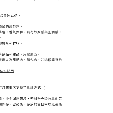
八女農家直送。
添加的焙茶粉。
啡色，香氣柔和，具有醇厚感與圓潤感，
。
的鮮味和甘味。
茶飲品和甜品，用途廣泛。
餐廳以及甜點店、麵包店、咖啡館等特色
品/烘焙用
6年7月起批次更新了烘炒方式。)
處，避免潮濕環境，密封避免吸收其他氣
期保存，密封後，存放於雪櫃中以延長最