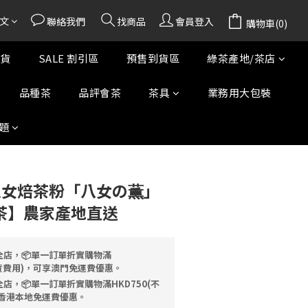
文
聯絡我們
找商品
會員登入
購物車(0)
貨
SALE 割引區
預售到貨區
綠茶產地/茶店
品種茶
品評會茶
茶具
業務用大包裝
題
 八女焙茶粉「八女の薫」
女茶】農家產地直送
全店，📦單一訂單折實購物滿
送貨費用)，可享澳門免運費優惠。
店，📦單一訂單折實購物滿HKD750(不
香港本地免運費優惠。