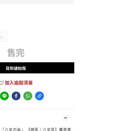
袋裝
售完
貨到通知我
加入追蹤清單
「八女の薫」 【綠茶 / 八女茶】農家產