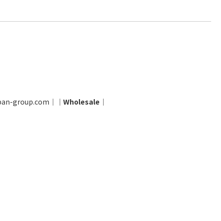
pan-group.com
│
│
Wholesale
│