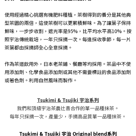
使用經過精心挑選
有機肥料種植
，茶樹得到的養分是其他典
型茶園的兩倍，這使茶樹可以更
累
積鮮味。
為了讓葉子保持
鮮味，一步步收割，遮光率是95%，比平均水平高10%。
按
照宇治傳統栽培，
一年只採
摘
一次。每逢採收季節，每一片
茶葉都由採摘師全心全意採摘。
作為茶道飲用外，日本老
茶
鋪、餐廳等均採用。
茶品中不使
用添加劑、化學食品添加劑或其他不需要標註的食品添加劑
或著色劑。利用自然風味而製作。
Tsukimi & Tsujiki 宇治系列
我們和頂級宇治茶農辻喜合作的單一品種抹茶。
每年只採摘一次，產量少，手摘高品質單一品種抹茶。
Tsukimi & Tsujiki
宇治 Original blend
系列