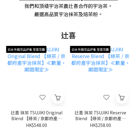
我們和頂級宇治茶農辻喜合作的宇治茶。
嚴選
高品質
宇治抹茶
及焙茶粉
。
辻喜
日本全國茶品評會 受賞茶農
日本全國茶品評會 受賞茶農
辻喜 抹茶 TSUJIKI Original
辻喜 抹茶 TSUJIKI Reserve
Blend 【綠茶 / 京都府產宇
Blend 【綠茶 / 京都府產宇
治抹茶】≪數量・期間限定
治抹茶】≪數量・期間限定
HK$548.00
HK$258.00
≫
≫