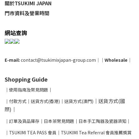
關於TSUKIMI JAPAN
門市資料及營業時間
網站查詢
E-mail:
contact@tsukimixjapan-group.com
│
│
Wholesale
│
Shopping Guide
│
使用指南及
常見問題
│
│
送貨方式(國
│
付款方式
│
送貨方式(香港)
│
送貨方式(澳門)
際)
│
│
訂單及貨品庫存
│
日本茶常見問題
│
日本手工陶器及瓷器須知
│
│
TSUKIMI TEA PASS 會員
│
TSUKIMI Tea Referral 會員推薦獎賞