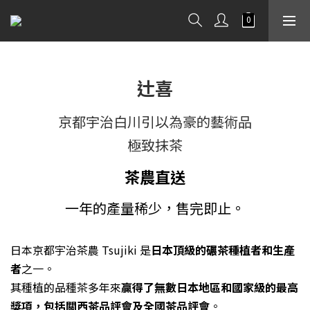
辻喜
京都宇治白川引以為豪的藝術品
極致抹茶
茶農直送
一年的產量
稀少，售完即止。
日本京都宇治茶農 Tsujiki 是
日本頂級的碾茶種植者和生產
者
之一。
其種植的品種茶多年來
贏得了無數日本地區和國家級的最高
獎項，包括關西茶品評會及全國茶品評會
。