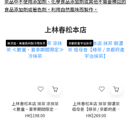
茶品中不使用添加劑、化學食品添加劑或其他不需要標註的
食品添加劑或著色劑。利用自然風味而製作。
上林春松本店
無添加・無着色純製冷用抹茶
京都府產宇治抹茶
上林春松本店 抹茶 涼抹茶
上林春松本店 抹茶 御濃茶
≪數量・夏季期間限定≫
祖母昔【綠茶 / 京都府產宇
冷抹茶
治抹茶】
HK$198.00
HK$269.00