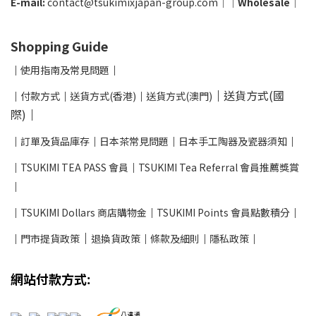
E-mail:
contact@tsukimixjapan-group.com
│
│
Wholesale
│
Shopping Guide
│
使用指南及
常見問題
│
│
送貨方式(國
│
付款方式
│
送貨方式(香港)
│
送貨方式(澳門)
際)
│
│
訂單及貨品庫存
│
日本茶常見問題
│
日本手工陶器及瓷器須知
│
│
TSUKIMI TEA PASS 會員
│
TSUKIMI Tea Referral 會員推薦獎賞
│
│
TSUKIMI Dollars 商店購物金
│
TSUKIMI Points 會員點數積分
│
│
│
門市提貨政策
退換貨政策
│
條款及細則
│
隱私政策
│
網站付款方式: