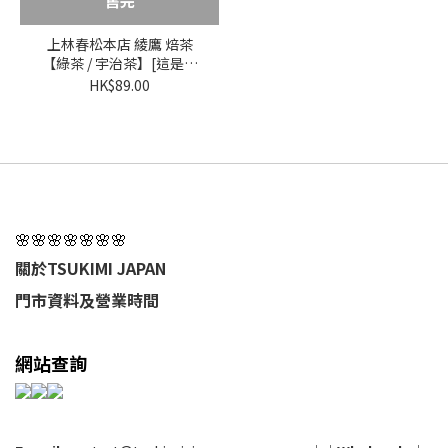
售完
上林春松本店 綾鷹 焙茶
【綠茶 / 宇治茶】[這是茶
葉!!!]
HK$89.00
🌸🌸🌸🌸🌸🌸🌸
關於TSUKIMI JAPAN
門市資料及營業時間
網站查詢