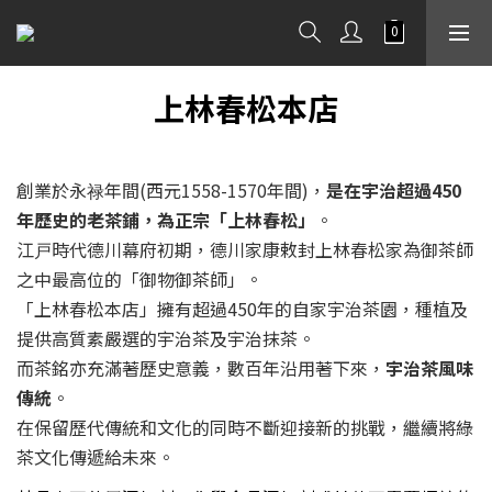
上林春松本店
創業於永禄年間(西元1558-1570年間)，
是在宇治超過450
年歷史的老茶鋪，為正宗「上林春松」
。
江戸時代德川幕府初期，德川家康敕封上林春松家為御茶師
之中最高位的「御物御茶師」。
「上林春松本店」擁有超過450年的自家宇治茶園，種植及
提供高質素嚴選的宇治茶及宇治抹茶。
而茶銘亦充滿著歷史意義，數百年沿用著下來，
宇治茶風味
傳統
。
在保留歷代傳統和文化的同時不斷迎接新的挑戰，繼續將綠
茶文化傳遞給未來。