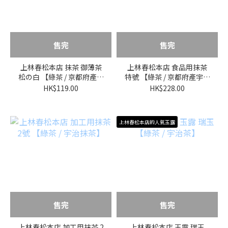
售完
售完
上林春松本店 抹茶 御薄茶
上林春松本店 食品用抹茶
松の白 【綠茶 / 京都府產宇
特號 【綠茶 / 京都府產宇治
治抹茶】
抹茶】
HK$119.00
HK$228.00
上林春松本店的人氣玉露
售完
售完
上林春松本店 加工用抹茶 2
上林春松本店 玉露 瑞玉