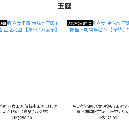
玉露
女玉露
人氣冷泡玉露茶包
茶園 八女玉露 傳統本玉露 ほしの
星野製茶園 八女 冷泡茶 玉露 茶
 星之秘園 【綠茶 / 八女茶】
量・期間限定≫ 【綠茶 / 八
HK$288.00
HK$128.00