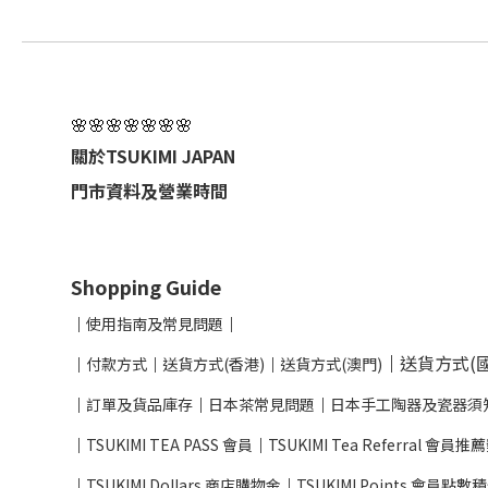
🌸🌸🌸🌸🌸🌸🌸
關於TSUKIMI JAPAN
門市資料及營業時間
Shopping Guide
│
使用指南及
常見問題
│
│
送貨方式(國
│
付款方式
│
送貨方式(香港)
│
送貨方式(澳門)
│
訂單及貨品庫存
│
日本茶常見問題
│
日本手工陶器及瓷器須
│
TSUKIMI TEA PASS 會員
│
TSUKIMI Tea Referral 會員
│
TSUKIMI Dollars 商店購物金
│
TSUKIMI Points 會員點數