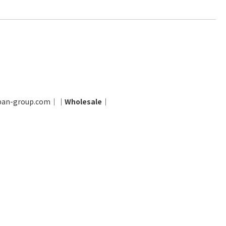
pan-group.com
│
│
Wholesale
│