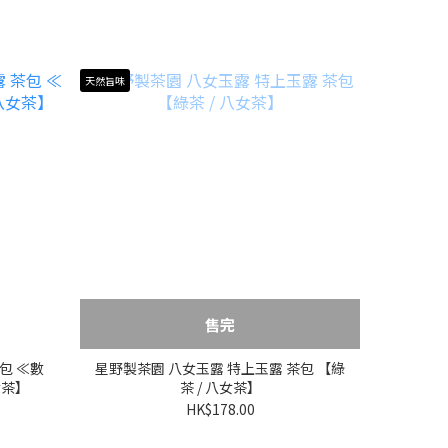
天然旨味
售完
包 ≪數
星野製茶園 八女玉露 特上玉露 茶包 【綠
女茶】
茶 / 八女茶】
HK$178.00