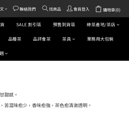
文
聯絡我們
找商品
會員登入
購物車(0)
貨
SALE 割引區
預售到貨區
綠茶產地/茶店
品種茶
品評會茶
茶具
業務用大包裝
題
甘甜感。
，苦澀味愈少，香味愈強，茶色愈清澈透明。