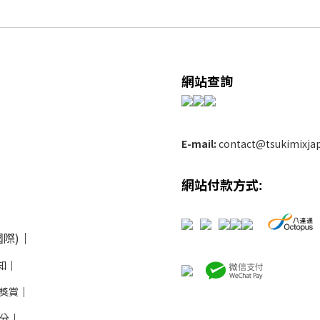
網站查詢
E-mail:
contact@tsukimixja
網站付款方式:
際)
│
知
│
推薦獎賞
│
積分
│