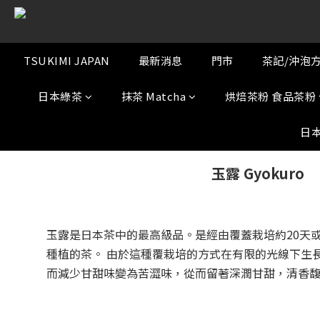
TSUKIMI JAPAN
最新消息
門市
茶記/沖泡
日本綠茶
抹茶 Matcha
烘焙茶粉 食品茶粉
日
玉露 Gyokuro
玉露是日本茶中的最高級品。是經由覆蓋栽培約20天
種植的茶。 由於這種覆栽培的方式在有限的光線下生
而減少甘甜味變為苦澀味，從而留著深潤甘甜，清香