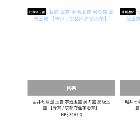
比賽級玉露
味道濃郁
售完
堀井七茗園 玉露 宇治玉露 奥の露 高級玉
堀井七茗
露 【綠茶 / 京都府產宇治茶】
露
HK$248.00