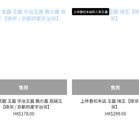
上林春松本店的人氣玉露
售完
售完
園 玉露 宇治玉露 鳳の露 高級玉
上林春松本店 玉露 瑞玉【綠茶 
 【綠茶 / 京都府產宇治茶】
茶】
HK$178.00
HK$299.00