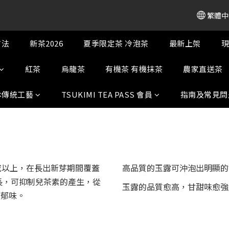
繁體中
方法
新茶2026
夏季限定茶 冷泡茶
最新上架
現
紅茶
烏龍茶
有機茶 有機抹茶
農家直送茶
本傳統工藝
TSUKIMI TEA PASS 會員
指南及常見問
或以上，在長出新芽期間覆蓋
高品質的玉露可沖泡出明顯的
長，可抑制兒茶素的產生，從
玉露的品質愈高，甘甜味愈強
馥郁味。