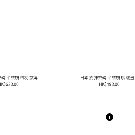
碗 平茶碗 桔梗 京燒
日本製 抹茶碗 平茶碗 扇 瑞
HK$628.00
HK$498.00
1