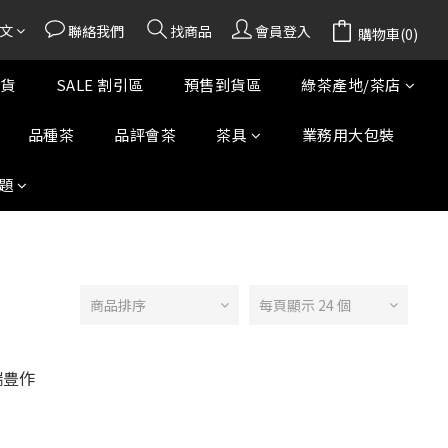
文
聯絡我們
找商品
會員登入
購物車(0)
貨
SALE 割引區
預售到貨區
綠茶產地/茶店
品種茶
品評會茶
茶具
業務用大包裝
題
商品排序
每頁顯示 24 個