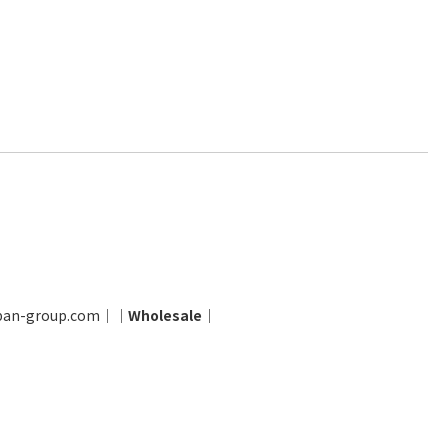
pan-group.com
│
│
Wholesale
│