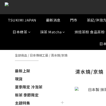
TSUKIMI JAPAN
最新消息
門市
茶記/沖泡
日本綠茶
抹茶 Matcha
烘焙茶粉 食品茶粉
日
全部商品
/
日本傳統工藝
/
清水燒/京燒
最新上架
清水燒/京燒
現貨
夏季限定 冷泡茶
新茶 季節限定
主題特集