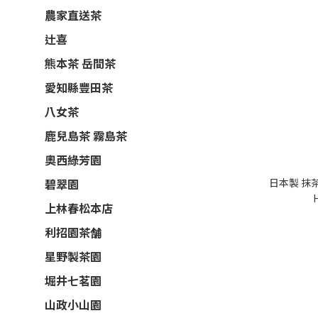
農家直送茶
辻喜
熊本茶 岳間茶
愛知縣豐田茶
八女茶
鹿兒島茶 霧島茶
奧西綠芳園
日本製 抹茶
碧翠園
上林春松本店
利招園茶舗
星野製茶園
堀井七茗園
山政小山園