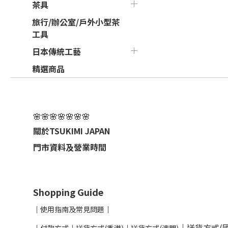
茶具
旅行/辦公室/戶外小型茶
工具
日本傳統工藝
精選商品
🌸🌸🌸🌸🌸🌸🌸
關於TSUKIMI JAPAN
門市資料及營業時間
Shopping Guide
│
使用指南及
常見問題
│
│
送貨方式(國