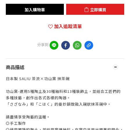
加入購物車
立即購買
加入追蹤清單
分享到
商品描述
日本製 SALIU 茶流×功山窯 抹茶碗
功山窯-運用5種陶土及30種釉料和13種裝飾土，並結合工匠們的
多種技藝，創作出各式各樣的陶
器
。
「さざなみ」和「こはく」的曼妙韻致融入碗狀抹茶碗中。
請盡情享受陶藝的溫暖。
◎手工製作
◎使用獨特的陶土，並採用窯燒釉料，在窯中呈現出顯著的變化，