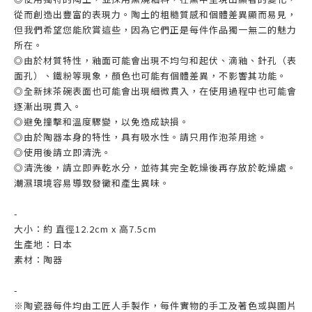
從而創造出豐富的表現力。陶土的粗糙質感和個體差異顯而易見，
但我們希望您能欣賞這些，因為它們正是每件作品獨一無二的魅力
所在。
◎由於材質特性，釉面可能會出現不均勻和
起伏
、滴釉、針孔（表
面孔）、鐵粉等現象，顏色也可能有個體差異，不影響其功能。
◎全新抹茶碗表面也可能會出現細微貫入，在使用過程中也可能會
逐漸出現貫入。
◎避免撞擊和溫度驟變，以免造成缺損。
◎由於陶器本身的特性，具有吸水性。請只用作泡茶用途。
◎使用後請立即清洗。
◎清洗後，請立即弄乾水分，並待其完全乾燥後再存放於乾燥處。
潮濕環境容易導致發黴和產生異味。
-
大小：約 直徑12.2cm x 高7.5cm
生產地：日本
素材：陶
器
-
※陶瓷器每件均由工匠人手製作，每件實物的手工及著色或與圖片