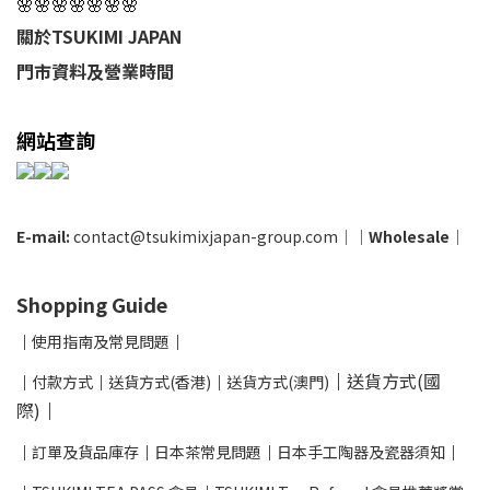
🌸🌸🌸🌸🌸🌸🌸
關於TSUKIMI JAPAN
門市資料及營業時間
網站查詢
E-mail:
contact@tsukimixjapan-group.com
│
│
Wholesale
│
Shopping Guide
│
使用指南及
常見問題
│
│
送貨方式(國
│
付款方式
│
送貨方式(香港)
│
送貨方式(澳門)
際)
│
│
訂單及貨品庫存
│
日本茶常見問題
│
日本手工陶器及瓷器須知
│