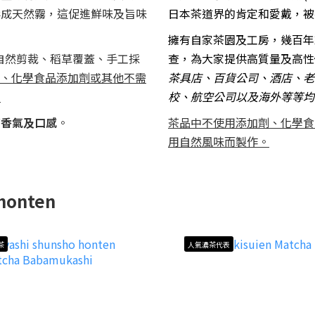
形成天然霧，這促進鮮味及旨味
日本茶道界的肯定和愛戴，被
擁有自家茶園及工房，幾百年
自然剪裁、稻草覆蓋、手工採
查，為大家提供高質量及高性
、化學食品添加劑或其他不需
茶具店、百貨公司、酒店、老
。
校、
航空公司
以及海外等等均
郁香氣及口感
。
茶品中不使用添加劑、化學食
用自然風味而製作。
honten
茶
人氣濃茶代表