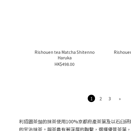
Rishouen tea Matcha Shitenno
Rishouen
Haruka
HK$498.00
1
2
3
»
利招園茶舗的抹茶使用100%京都府產茶葉及以石臼
的宇治抹茶。與茶農有著深厚的聯繫，選擇優質茶葉