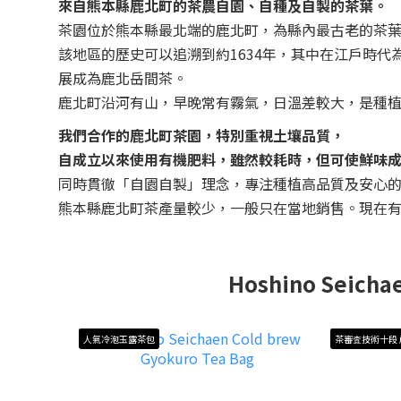
來自熊本縣鹿北町的茶農自園、自種及自製的茶葉。
茶園位於熊本縣最北端的鹿北町，為縣內最古老的茶
該地區的歷史可以追溯到約1634年，其中在江戶時代
展成為鹿北岳間茶。
鹿北町沿河有山，早晚常有霧氣，日溫差較大，是種
我們合作的鹿北町茶園，特別重視土壤品質，
自成立以來使用有機肥料，雖然較耗時，但可使鮮味
同時貫徹「自園自製」理念，專注種植高品質及安心
熊本縣鹿北町茶產量較少，一般只在當地銷售。現在有
Hoshino Seicha
人氣冷泡玉露茶包
茶審査技術十段