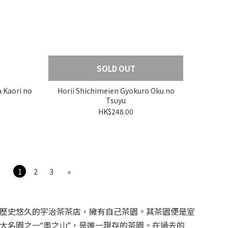
SOLD OUT
 Kaori no
Horii Shichimeien Gyokuro Oku no
Tsuyu
HK$248.00
1
2
3
»
歷史悠久的宇治茶茶店，擁有自己茶園。其茶園便是室
大名園之一“奧之山”，是唯一現存的茶園。在過去的