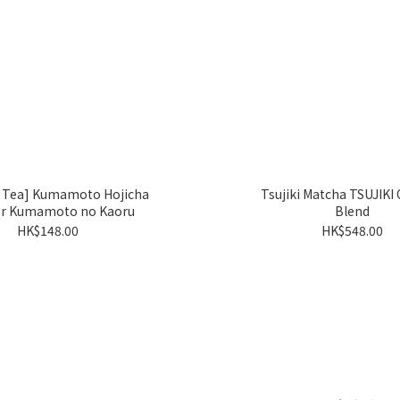
i Tea] Kumamoto Hojicha
Tsujiki Matcha TSUJIKI 
r Kumamoto no Kaoru
Blend
HK$148.00
HK$548.00