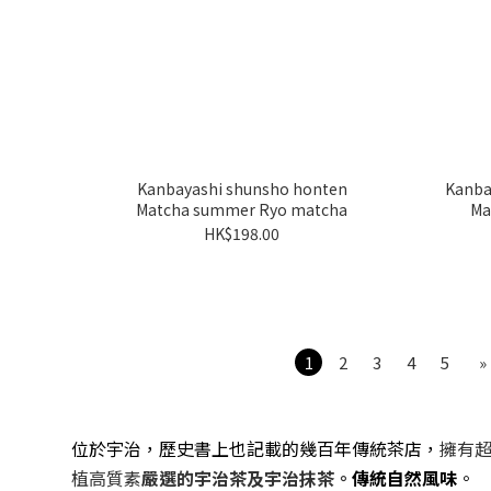
Kanbayashi shunsho honten
Kanba
Matcha summer Ryo matcha
Ma
HK$198.00
1
2
3
4
5
»
位於宇治，歷史書上也記載的幾百年傳統茶店，
擁有超
植高質素
嚴選的宇治茶及宇治抹茶。
傳統自然風味
。