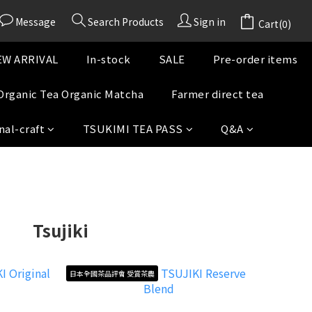
Message
Search Products
Sign in
Cart(0)
W ARRIVAL
In-stock
SALE
Pre-order items
Organic Tea Organic Matcha
Farmer direct tea
nal-craft
TSUKIMI TEA PASS
Q&A
Tsujiki
日本全國茶品評會 受賞茶農