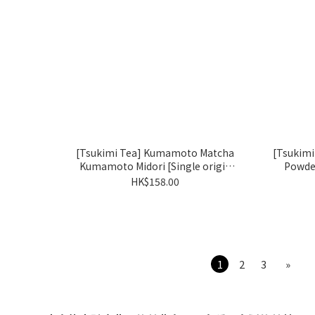
[Tsukimi Tea] Kumamoto Matcha
[Tsukim
Kumamoto Midori [Single origin
Powde
matcha: Okumidori]
HK$158.00
1
2
3
»