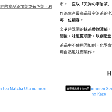
市。
一直以「天狗の宇治茶」為
標註的食品添加劑或著色劑。利
作為生產最高品質宇治茶的老
每一位顧客。
👺🍵碧翠園的
抹茶香甜濃郁，
間後，味道更順滑，以創造出
茶品中不使用添加劑、化學食
用自然風味而製作。
H
比賽級高級宇治煎茶