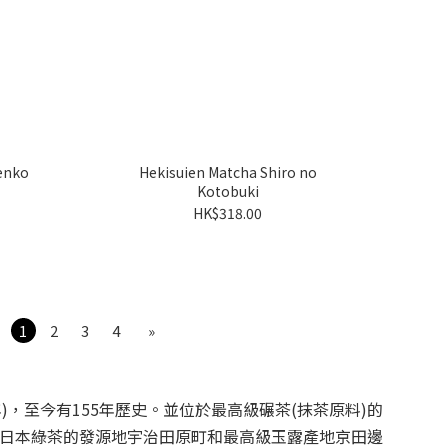
enko
Hekisuien Matcha Shiro no
Kotobuki
HK$318.00
1
2
3
4
»
年)，至今有155年歷史。並位於最高級碾茶(抹茶原料)的
日本綠茶的發源地宇治田原町和最高級玉露產地京田邊