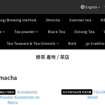
English
log/Brewing method
Shincha
Summer tea
NE
a
Tea powder
Black Tea
Oolong Tea
Tea Teaware & Tea Utensils
Bulk
jp-traditio
綠茶 產地 / 茶店
macha
/甜品大受歡迎
日本全國茶品評會 受賞茶農