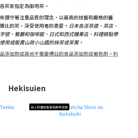
各茶家指定為御用茶。
來遵守著注重品質的理念，以最高的技藝和嚴格的審
價比的茶，深受使用者的喜愛。
日本各派茶道、茶店、
字號、餐廳和咖啡館、日式和西式糖果店
、
料理糕點學
使用或販賣山政小山園的抹茶或茶葉。
品添加劑或其他不需要標註的食品添加劑或著色劑。利
Hekisuien
迷人的濃郁香氣和餘味悠長