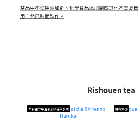
茶品中不使用添加劑、化學食品添加劑或其他不需要
用自然風味而製作。
Rishouen tea
集合當今宇治最頂級碾茶農家
鮮味濃郁