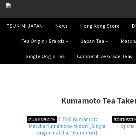
TSUKIMI JAPAN
News
Hong Kong Store
B
Tea Origin / Brands
Japan Tea
Match
Single Origin Tea
Competitive Grade Teas
Kumamoto Tea Take
顏色鮮綠及味道均衡
在製作各式飲料