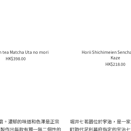
 tea Matcha Uta no mori
Horii Shichimeien Sencha
Kaze
HK$398.00
HK$218.00
研磨。濃郁的味道和色澤是正宗
宇治，
堀井七茗園位於
是一家
，製作出每款有獨一無二個性的
町時代足利幕府指定的宇治七