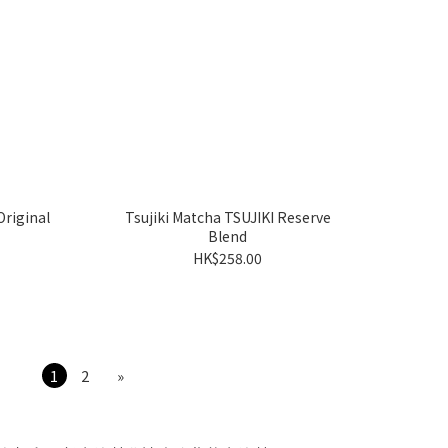
Original
Tsujiki Matcha TSUJIKI Reserve
Blend
HK$258.00
1
2
»