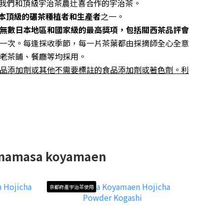
 宇治系列: 我們和頂級宇治茶農辻喜合作的宇治茶。
本頂級的碾茶種植者和生產者
之一。
無數日本地區和國家級的最高獎項，包括關西茶品評會
一次。每逢採收季節，每一片茶葉都由採摘師全心全意
老
茶
鋪、餐廳等均採用。
品添加劑或其他不需要標註的食品添加劑或著色劑。利
mamasa koyamaen
京都府產宇治茶使用