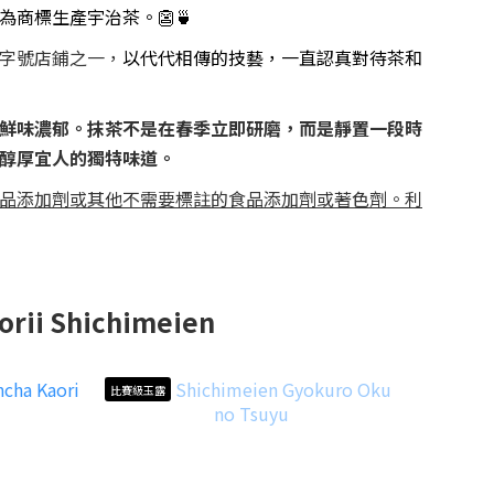
商標生產宇治茶。👺🍵
字號店鋪之一，
以代代相傳的技藝，一直認真對待茶和
鮮味濃郁。抹茶不是
在春季立即研磨，而是靜置一段時
醇厚宜人的獨特味道。
品添加劑或其他不需要標註的食品添加劑或著色劑。利
orii Shichimeien
比賽級玉露