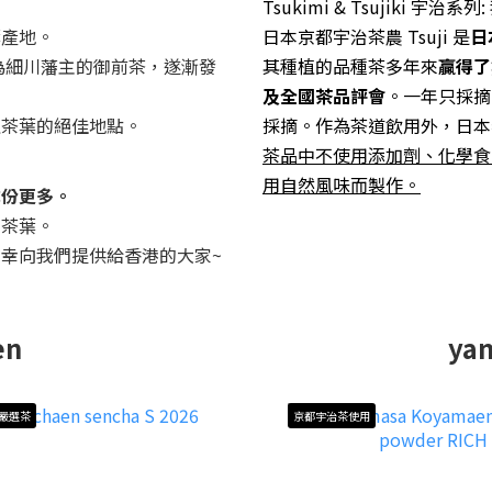
Tsukimi & Tsujiki
葉產地。
日本京都宇治茶農 Tsuji 是
日
為細川藩主的御前茶，遂漸發
其種植的品種茶多年來
贏得了
及全國茶品評會
。
一年只採
摘
植茶葉的絕佳地點。
採摘。
作為茶道飲用外，日本
茶品中不使用添加劑、化學食
用自然風味而製作。
成份更多。
的茶葉。
幸向我們提供給香港的大家~
en
ya
 嚴選茶
京都宇治茶使用