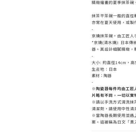
精緻繪畫的夏季抹茶碗
抹茶平茶碗一般的直徑
亦常在夏天使用，或製
-
京燒抹茶碗。由工匠人
*
京燒
(
清水燒
):
日本傳
器。其設計細膩精緻，
-
大小: 約直徑14cm，高5
生産地：日本
素材：陶器
-
※陶瓷器每件均由工匠
片略有不同，一切以實
※請以手洗方式清洗抹
清潔劑，請使用中性清
※當陶器長期使用並遇
案。這被稱為日文「貫