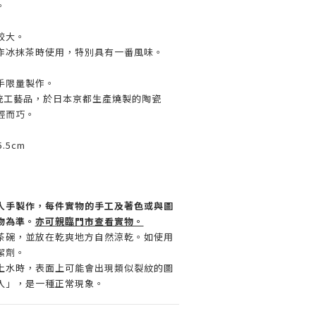
。
較大。
作冰抹茶時使用，特別具有一番風味。
手限量製作。
統工藝品，於日本京都生產燒製的陶瓷
輕而巧。
.5cm
人手製作，每件實物的手工及著色或與圖
物為準。
亦可親臨門市查看實物。
茶碗，並放在乾爽地方自然涼乾。如使用
潔劑。
上水時，表面上可能會出現類似裂紋的圖
入」，是一種正常現象。