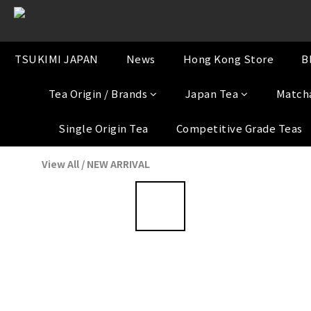
TSUKIMI JAPAN
News
Hong Kong Store
B
Tea Origin / Brands
Japan Tea
Match
Single Origin Tea
Competitive Grade Teas
View All
/
NEW ARRIVAL