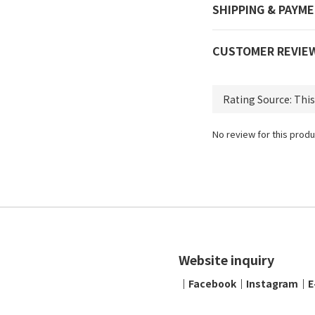
SHIPPING & PAYM
CUSTOMER REVIE
No review for this produ
Website inquiry
│
Facebook
│
Instagram
│
E