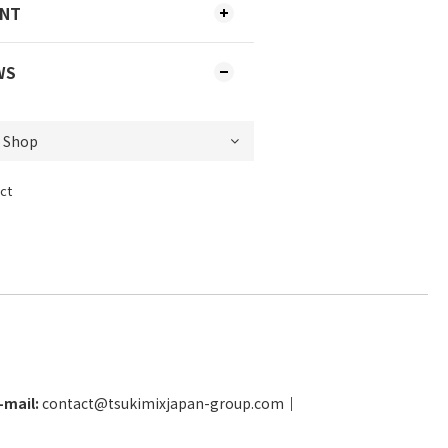
ENT
WS
ct
-mail:
contact@tsukimixjapan-group.com
│