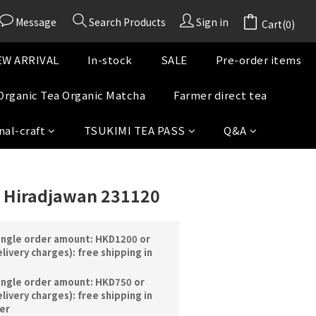
Message
Search Products
Sign in
BUY NOW
Cart(0)
W ARRIVAL
In-stock
SALE
Pre-order items
Organic Tea Organic Matcha
Farmer direct tea
nal-craft
TSUKIMI TEA PASS
Q&A
 Hiradjawan 231120
ingle order amount: HKD1200 or
livery charges): free shipping in
ingle order amount: HKD750 or
livery charges): free shipping in
er