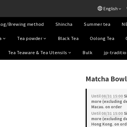
English
log/Brewing method
Shincha
Summer tea
NE
a
Tea powder
Black Tea
Oolong Tea
Tea Teaware & Tea Utensils
Bulk
jp-traditio
Matcha Bowl
Until
08/31 15:00
S
more (excluding de
Macau. on order
Until
08/31 15:00
S
more (excluding de
Hong Kong. on ord