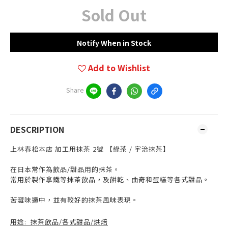
Sold Out
Notify When in Stock
Add to Wishlist
Share
DESCRIPTION
上林春松本店 加工用抹茶 2號 【綠茶 / 宇治抹茶】
在日本常作為飲品/甜品用的抹茶。
常用於製作拿鐵等抹茶飲品，及餅乾、曲奇和蛋糕等各式甜品。
苦澀味適中，並有較好的抹茶風味表現。
用途
:
抹茶飲品/各式甜品/烘焙