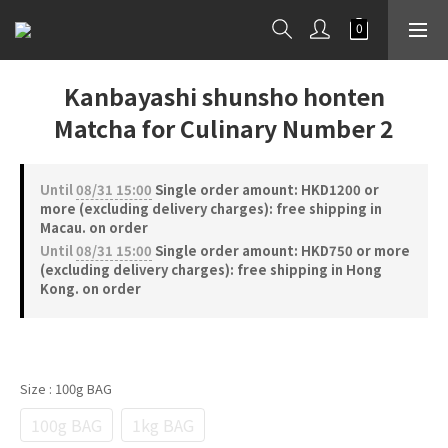
Kanbayashi shunsho honten
Matcha for Culinary Number 2
Until
08/31 15:00
Single order amount: HKD1200 or
more (excluding delivery charges): free shipping in
Macau. on order
Until
08/31 15:00
Single order amount: HKD750 or more
(excluding delivery charges): free shipping in Hong
Kong. on order
Size
: 100g BAG
100g BAG
1kg BAG