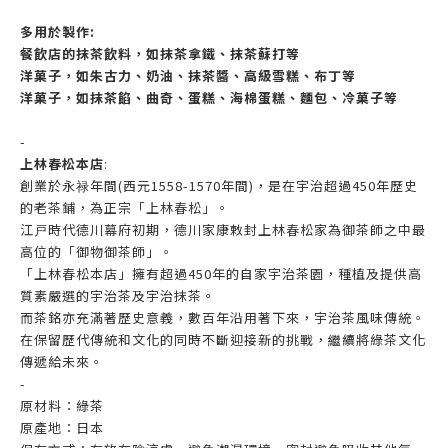
多用於製作:
餐飲店的抹茶飲料，如抹茶拿鐵、抹茶蘇打等
洋菓子，如朱古力、奶油、抹茶醬、高級雪糕、布丁等
洋菓子，如抹茶餡、曲奇、蛋糕、海棉蛋糕、麵包、冷菓子等
-
上林春松本店
:
創業於永禄年間(西元1558-1570年間)，是在宇治超過450年歷史
的老茶鋪，為正宗「上林春松」。
江戸時代德川幕府初期，德川家康敕封上林春松家為御茶師之中最
高位的「御物御茶師」。
「上林春松本店」擁有超過450年的自家宇治茶園，種植及提供高
質素嚴選的宇治茶及宇治抹茶。
而茶銘亦充滿著歷史意義，數百年沿用著下來，宇治茶風味傳統。
在保留歷代傳統和文化的同時不斷迎接新的挑戰，繼續將綠茶文化
傳遞給未來。
-
原材料：綠茶
原產地：日本