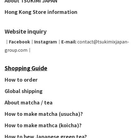
About TSUKIMI JAPAN
Hong Kong Store information
Website inquiry
│
Facebook
│
Instagram
│
E-mail:
contact@tsukimixjapan-
group.com
│
Shopping Guide
How to order
Global shipping
About matcha / tea
How to make matcha (usucha)?
How to make mathca (koicha)?
How to bew Japanese green tea?