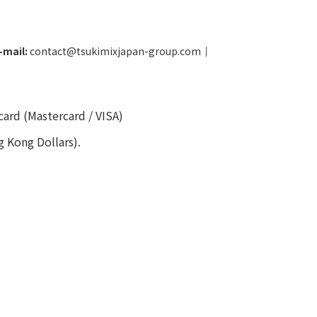
-mail:
contact@tsukimixjapan-group.com
│
card (Mastercard / VISA)
g Kong Dollars).