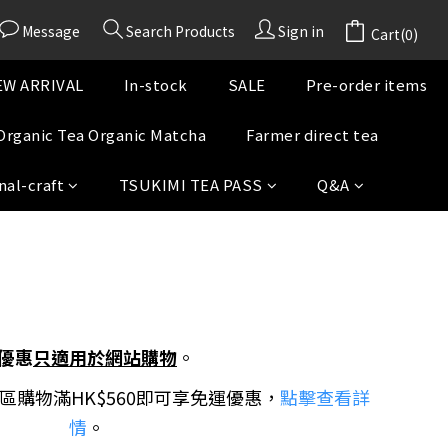
Message
Search Products
Sign in
Cart(0)
W ARRIVAL
In-stock
SALE
Pre-order items
Organic Tea Organic Matcha
Farmer direct tea
nal-craft
TSUKIMI TEA PASS
Q&A
優惠
只適用於網站購物
。
地區購物滿HK$560即可享免運優惠，
點擊查看詳
情
。