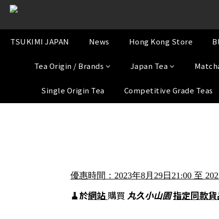
TSUKIMI JAPAN
News
Hong Kong Store
B
Tea Origin / Brands
Japan Tea
Match
Single Origin Tea
Competitive Grade Teas
優惠時間：2023年8月29日21:00 至 202
🧹於
網站
購買
丸久小山園
指定同款貨