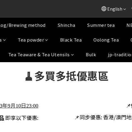
English
log/Brewing method
Shincha
Summer tea
NE
a
Tea powder
Black Tea
Oolong Tea
Tea Teaware & Tea Utensils
Bulk
jp-traditio
🧹多買多抵優惠區
📌
3年9月10日23:00
📌
同步優惠: 香港/澳門
品
即享以下優惠: