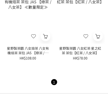
星野製茶園 八女焙茶 八女有
星野製茶園 八女紅茶 星之紅
機焙茶 茶包 JAS 【綠茶 / 八
茶 茶包【紅茶 / 八女茶】
女茶】 ≪數量限定≫
HK$108.00
HK$78.00
1