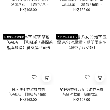
「別製八女」 【綠茶 / 八女
出し緑茶」【綠茶 / 岳間茶
茶】農家產地直送
熊本縣產】農家產地直送
HK$108.00
HK$188.00
日本和紅茶發詳地
人氣冷泡玉露茶包
日本 熊本茶 紅茶 茶包
星野製茶園 八女 冷泡茶 玉露
「GABA」【和紅茶 / 岳間茶
茶包 ≪數量・期間限定≫
熊本縣產】農家產地直送
【綠茶 / 八女茶】
HK$168.00
HK$128.00