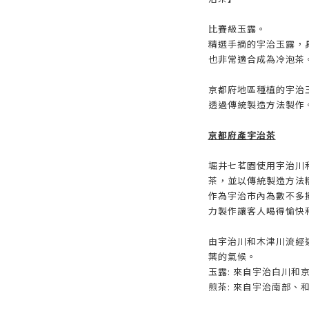
比賽級玉露。
精選手摘的宇治玉露，
也非常適合成為冷泡茶
京都府地區種植的宇治
透過傳統製造方法製作
京都府產宇治茶
堀井七茗園使用宇治川
茶，並以傳統製造方法
作為宇治市內為數不多
力製作讓客人喝得愉快
由宇治川和木津川流經
葉的氣候。
玉露: 來自宇治白川和
煎茶: 來自宇治南部、