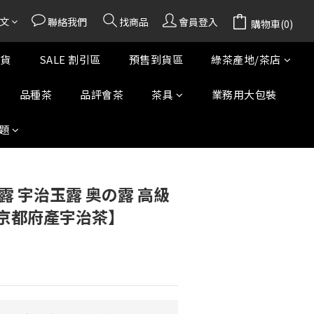
文
聯絡我們
找商品
會員登入
購物車(0)
貨
SALE 割引區
預售到貨區
綠茶產地/茶店
品種茶
品評會茶
茶具
業務用大包裝
題
露 宇治玉露 奥の露 高級
/ 京都府產宇治茶】