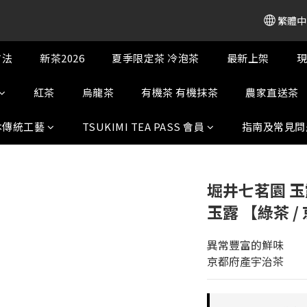
繁體中
方法
新茶2026
夏季限定茶 冷泡茶
最新上架
現
紅茶
烏龍茶
有機茶 有機抹茶
農家直送茶
本傳統工藝
TSUKIMI TEA PASS 會員
指南及常見問
堀井七茗園 玉
玉露 【綠茶 
異常豐富的鮮味
京都府產宇治茶