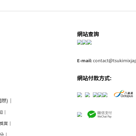
網站查詢
E-mail:
contact@tsukimixja
網站付款方式:
際)
│
知
│
推薦獎賞
│
積分
│