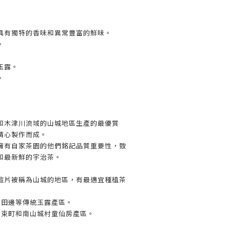
具有獨特的香味和異常豐富的鮮味。
。
玉露。
。
和木津川流域的山城地區生產的最優質
精心製作而成。
擁有自家茶園的他們銘記品質重要性，致
和最新鮮的宇治茶。
這片被稱為山城的地區，有最適宜種植茶
京田邊等傳統玉露產區。
和束町和南山城村童仙房產區。