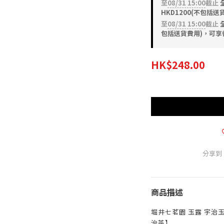
至
08/31 15:00
截止
HKD1200(不包括
至
08/31 15:00
截止
全
包括送貨費用)，可享
HK$248.00
分享到
商品描述
堀井七茗園 玉露 宇治玉
治茶】