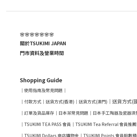
🌸🌸🌸🌸🌸🌸🌸
關於TSUKIMI JAPAN
門市資料及營業時間
Shopping Guide
│
使用指南及
常見問題
│
│
送貨方式(國
│
付款方式
│
送貨方式(香港)
│
送貨方式(澳門)
│
訂單及貨品庫存
│
日本茶常見問題
│
日本手工陶器及瓷器須
│
TSUKIMI TEA PASS 會員
│
TSUKIMI Tea Referral 會員
│
TSUKIMI Dollars 商店購物金
│
TSUKIMI Points 會員點數