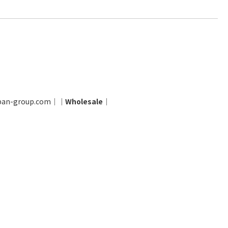
pan-group.com
│
│
Wholesale
│