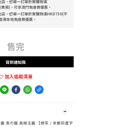
全店，📦單一訂單折實購物滿
送貨費用)，可享澳門免運費優惠。
店，📦單一訂單折實購物滿HKD750(不
香港本地免運費優惠。
售完
貨到通知我
加入追蹤清單
露 奥の露 高級玉露 【綠茶 / 京都府產宇