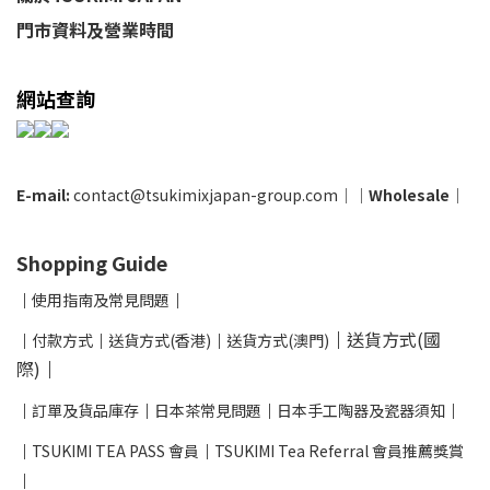
門市資料及營業時間
網站查詢
E-mail:
contact@tsukimixjapan-group.com
│
│
Wholesale
│
Shopping Guide
│
使用指南及
常見問題
│
│
送貨方式(國
│
付款方式
│
送貨方式(香港)
│
送貨方式(澳門)
際)
│
│
訂單及貨品庫存
│
日本茶常見問題
│
日本手工陶器及瓷器須知
│
│
TSUKIMI TEA PASS 會員
│
TSUKIMI Tea Referral 會員推薦獎賞
│